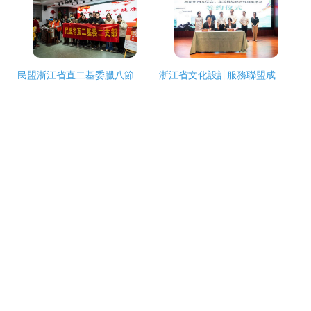
民盟浙江省直二基委臘八節傾情獻愛心 一碗熱粥，暖暖的真情
浙江省文化設計服務聯盟成立活動在衢州龍游舉行——大型活動組織策劃服務的典范實踐