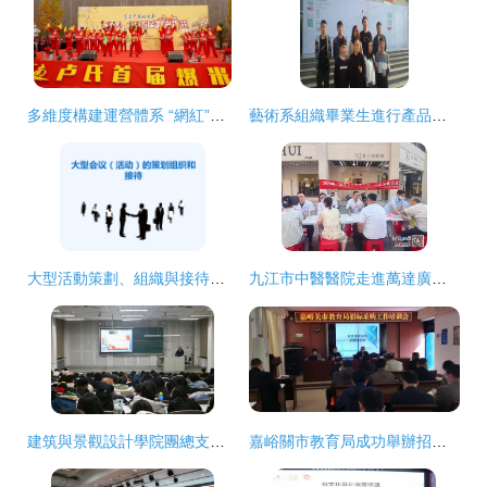
多維度構建運營體系 “網紅”項目線下營銷——節慶活動策劃與大型活動組織策劃服務
藝術系組織畢業生進行產品設計考察活動
大型活動策劃、組織與接待的精細化實踐
九江市中醫醫院走進萬達廣場開展‘服務百姓健康行動’大型義診活動
建筑與景觀設計學院團總支新生系列團課之三 大型活動組織策劃服務實踐與成長
嘉峪關市教育局成功舉辦招標采購工作培訓暨大型活動組織策劃研討會