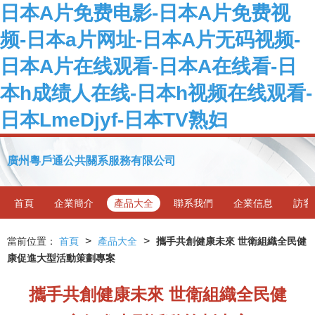
日本A片免费电影-日本A片免费视
频-日本a片网址-日本A片无码视频-
日本A片在线观看-日本A在线看-日
本h成绩人在线-日本h视频在线观看-
日本LmeDjyf-日本TV熟妇
廣州粵戶通公共關系服務有限公司
首頁
企業簡介
產品大全
聯系我們
企業信息
訪客
>
>
當前位置：
首頁
產品大全
攜手共創健康未來 世衛組織全民健
康促進大型活動策劃專案
攜手共創健康未來 世衛組織全民健